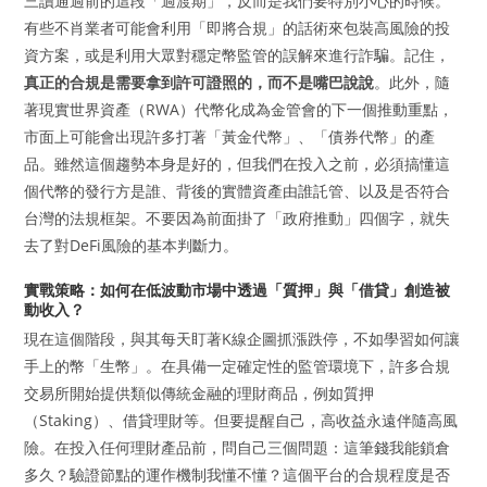
三讀通過前的這段「過渡期」，反而是我們要特別小心的時候。
有些不肖業者可能會利用「即將合規」的話術來包裝高風險的投
資方案，或是利用大眾對穩定幣監管的誤解來進行詐騙。記住，
真正的合規是需要拿到許可證照的，而不是嘴巴說說
。此外，隨
著現實世界資產（RWA）代幣化成為金管會的下一個推動重點，
市面上可能會出現許多打著「黃金代幣」、「債券代幣」的產
品。雖然這個趨勢本身是好的，但我們在投入之前，必須搞懂這
個代幣的發行方是誰、背後的實體資產由誰託管、以及是否符合
台灣的法規框架。不要因為前面掛了「政府推動」四個字，就失
去了對DeFi風險的基本判斷力。
實戰策略：如何在低波動市場中透過「質押」與「借貸」創造被
動收入？
現在這個階段，與其每天盯著K線企圖抓漲跌停，不如學習如何讓
手上的幣「生幣」。在具備一定確定性的監管環境下，許多合規
交易所開始提供類似傳統金融的理財商品，例如質押
（Staking）、借貸理財等。但要提醒自己，高收益永遠伴隨高風
險。在投入任何理財產品前，問自己三個問題：這筆錢我能鎖倉
多久？驗證節點的運作機制我懂不懂？這個平台的合規程度是否