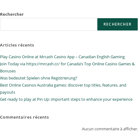
Rechercher
RECHERCHER
Articles récents
Play Casino Online at Mrcash Casino App – Canadian English Gaming
Join Today via https://mrcash.cc/ for Canada’s Top Online Casino Games &
Bonuses
Was bedeutet Spielen ohne Registrierung?
Best Online Casinos Australia games: discover top titles, features, and
payouts
Get ready to play at Pin Up: important steps to enhance your experience
Commentaires récents
Aucun commentaire à afficher.