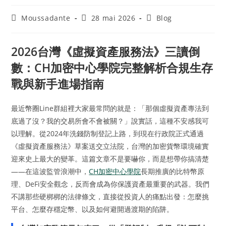
Moussadante
28 mai 2026
Blog
2026台灣《虛擬資產服務法》三讀倒
數：CH加密中心學院完整解析合規生存
戰與新手進場指南
最近幣圈Line群組裡大家最常問的就是：「那個虛擬資產專法到
底過了沒？我的交易所會不會被關？」說實話，這種不安感我可
以理解。從2024年洗錢防制登記上路，到現在行政院正式通過
《虛擬資產服務法》草案送交立法院，台灣的加密貨幣環境確實
迎來史上最大的變革。這篇文章不是要嚇你，而是想帶你搞清楚
——在這波監管浪潮中，
CH加密中心學院
長期推廣的比特幣原
理、DeFi安全觀念，反而會成為你保護資產最重要的武器。我們
不講那些硬梆梆的法律條文，直接從投資人的痛點出發：怎麼挑
平台、怎麼存穩定幣、以及如何避開過渡期的陷阱。