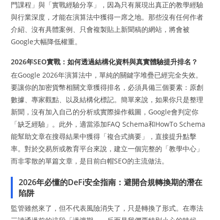
門課程」與「實戰經驗分享」，因為只有展現出真正的教學經驗
與行業深度，才能在演算法中獲得一席之地。那些沒有任何作者
介紹、沒有具體案例、只會複製貼上新聞稿的網站，將會被
Google大幅降低權重。
2026年SEO實戰：如何透過結構化資料與真實體驗提升排名？
在Google 2026年演算法中，單純的關鍵字堆疊已經完全失效。
要讓你的加密貨幣相關文章獲得排名，必須具備三個要素：原創
數據、專家觀點、以及結構化標記。簡單來說，如果你只是整理
新聞，沒有加入自己的分析或實際操作截圖，Google會判定你
「缺乏經驗」。此外，適當添加FAQ Schema和HowTo Schema
能幫助文章在搜尋結果中獲得「複合式摘要」，直接提升點擊
率。對於交易所或教育平台來說，建立一個完整的「教學中心」
而非零散的單篇文章，是目前白帽SEO的主流做法。
2026年必懂的DeFi安全指南：避開合規轉換期的潛在
陷阱
監管雖然來了，但不代表風險消失了，只是轉換了形式。在專法