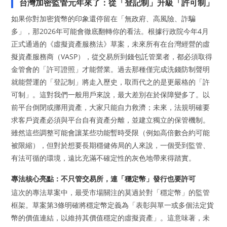
台灣加密監管元年來了：從「登記制」升級「許可制」
如果你對加密貨幣的印象還停留在「無政府、高風險、詐騙
多」，那2026年可能會徹底翻轉你的看法。根據行政院今年4月
正式通過的《虛擬資產服務法》草案，未來所有在台灣經營的虛
擬資產服務商（VASP），從交易所到錢包託管業者，都必須取得
金管會的「許可證照」才能營業。過去那種僅完成洗錢防制聲明
就能營運的「登記制」將走入歷史，取而代之的是更嚴格的「許
可制」。這對我們一般用戶來說，最大差別在於保障變多了。以
前平台倒閉或挪用資產，大家只能自力救濟；未來，法規明確要
求客戶資產必須與平台自有資產分離，並建立獨立的保管機制。
雖然這些調整可能會讓某些功能暫時受限（例如高倍數合約可能
被限縮），但對於想要長期穩健佈局的人來說，一個受到監管、
有法可循的環境，遠比充滿不確定性的灰色地帶來得踏實。
專法核心亮點：不只管交易所，連「穩定幣」發行也要許可
這次的專法草案中，最受市場關注的莫過於對「穩定幣」的監管
框架。草案第3條明確將穩定幣定義為「表彰與單一或多個法定貨
幣的價值連結，以維持其價值穩定的虛擬資產」。這意味著，未