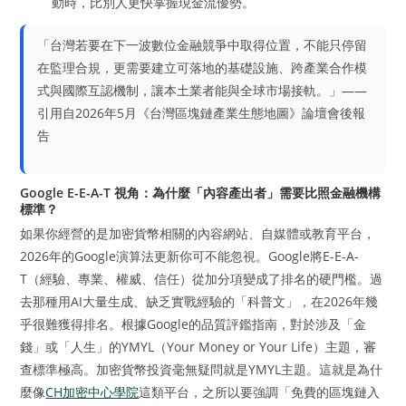
動時，比別人更快掌握現金流優勢。
「台灣若要在下一波數位金融競爭中取得位置，不能只停留
在監理合規，更需要建立可落地的基礎設施、跨產業合作模
式與國際互認機制，讓本土業者能與全球市場接軌。」——
引用自2026年5月《台灣區塊鏈產業生態地圖》論壇會後報
告
Google E-E-A-T 視角：為什麼「內容產出者」需要比照金融機構
標準？
如果你經營的是加密貨幣相關的內容網站、自媒體或教育平台，
2026年的Google演算法更新你可不能忽視。Google將E-E-A-
T（經驗、專業、權威、信任）從加分項變成了排名的硬門檻。過
去那種用AI大量生成、缺乏實戰經驗的「科普文」，在2026年幾
乎很難獲得排名。根據Google的品質評鑑指南，對於涉及「金
錢」或「人生」的YMYL（Your Money or Your Life）主題，審
查標準極高。加密貨幣投資毫無疑問就是YMYL主題。這就是為什
麼像
CH加密中心學院
這類平台，之所以要強調「免費的區塊鏈入