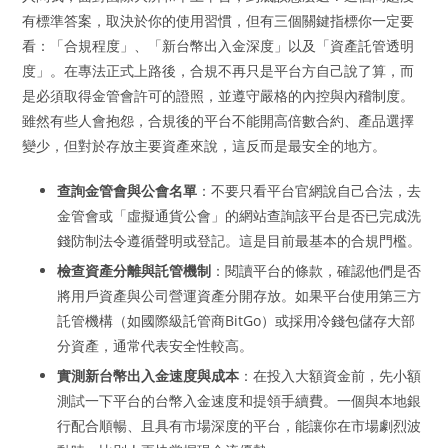
有標準答案，取決於你的使用習慣，但有三個關鍵指標你一定要
看：「合規程度」、「新台幣出入金深度」以及「資產託管透明
度」。在專法正式上路後，合規不再只是平台方自己說了算，而
是必須取得金管會許可的證照，並遵守嚴格的內控與內稽制度。
雖然有些人會抱怨，合規後的平台不能開高倍數合約、產品選擇
變少，但對於存放主要資產來說，這反而是最安全的地方。
查詢金管會與公會名單
：不要只看平台官網說自己合法，去
金管會或「虛擬通貨公會」的網站查詢該平台是否已完成洗
錢防制法令遵循聲明或登記。這是目前最基本的合規門檻。
檢查資產分離與託管機制
：閱讀平台的條款，確認他們是否
將用戶資產與公司營運資產分開存放。如果平台使用第三方
託管機構（如國際級託管商BitGo）或採用冷錢包儲存大部
分資產，通常代表安全性較高。
實測新台幣出入金速度與成本
：在投入大額資金前，先小額
測試一下平台的台幣入金速度和提領手續費。一個與本地銀
行配合順暢、且具有市場深度的平台，能讓你在市場劇烈波