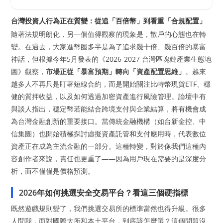
台灣投資人行為正在質變：從追「百倍幣」到看重「合規配置」
隨著法規明朗化，另一個值得觀察的現象是，散戶的心態也在轉
變。在過去，大家進幣圈多半是為了追求幾十倍、幾百倍的暴富
神話，但根據今年5月發表的《2026-2027 台灣區塊鏈產業生態地
圖》觀察，
市場正從「暴富預期」轉向「資產配置思維」
。越來
越多人不再只是盯著短線合約，而是開始關注比特幣現貨ETF、穩
健的質押收益，以及如何透過加密資產進行風險管理。論壇中有
與談人指出，穩定幣若能結合跨境支付與企業結算，將有機會成
為台灣金融創新的重要接口。當傳統金融機構（如台新金控、中
信集團）也開始積極探討虛擬資產託管和支付應用時，代表數位
資產正在成為主流金融的一部分。這種轉變，對於像我們這種內
容創作者來說，責任也更重了——因為用戶現在需要的是深度分
析，而不僅僅是價格預測。
2026年如何挑選安全交易平台？看這三個硬指標
既然遊戲規則變了，我們挑選交易所的標準當然也得升級。很多
人問我，面對國際大所和本土平台，到底該怎麼選？這個問題沒