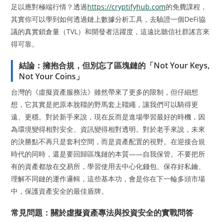
足以應對極端行情？透過
https://cryptifyhub.com
的免費課程，
其實你可以學到如何透過鏈上數據分析工具，去驗證一個DeFi協
議的真實鎖倉量（TVL）和開發者活躍度，這遠比聽信社群謠言來
得可靠。
結論：擁抱合規，但別忘了區塊鏈的「Not Your Keys,
Not Your Coins」
台灣的《虛擬資產服務法》雖然帶來了更多的限制，但仔細想
想，它其實是把原本脫韁的野馬套上韁繩，讓我們可以騎得更
遠、更穩。對於新手來說，現在反而是進場學習最好的時機，因
為環境變得相對安全、資訊變得相對透明。對於老手來說，未來
的決勝點不再只是套利空間，而是資產配置的視野。在迎接合規
時代的同時，還是要回歸區塊鏈的本質——自我保管。不要把所
有的資產都放在交易所，學習使用去中心化錢包、保存好私鑰、
理解不同鏈的運作邏輯，這些基本功，會是你在下一輪多頭市場
中，保護資產安全的最佳盾牌。
常見問題：關於虛擬資產專法與投資安全的實戰問答