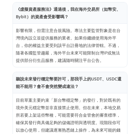
《虛擬資產服務法》通過後，我在海外交易所（如幣安、
Bybit）的資產會受影響嗎？
影響有限，但需注意合規風險。專法主要監管對象是在台
灣境內設立並提供服務的業者。如果你繼續使用海外平
台，你的權益主要受到該平台註冊地的法律管轄。不過，
隨著各國監管趨嚴，海外平台未來可能限制台灣IP或無法
提供部分衍生品服務，建議隨時關注平台公告。
聽說未來發行穩定幣要許可，那我手上的USDT、USDC還
能不能用？會不會突然變成違法？
目前草案主要約束「新台幣穩定幣」的發行，對於既有的
境外美元穩定幣並非直接禁止使用。但在未來，本地交易
所若要上架這些幣種，可能需要符合金管會的審查標準，
確保其發行商具備足夠的儲備證明與透明度。現階段你可
以放心使用，但建議逐漸熟悉鏈上操作，為未來可能的錢