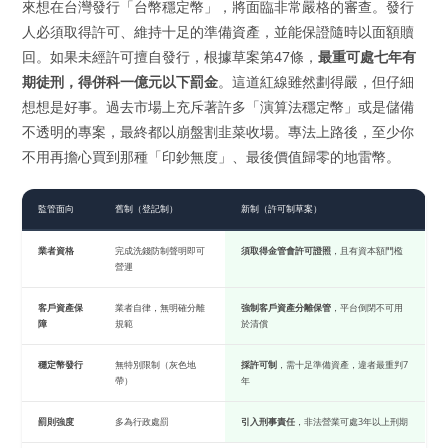
來想在台灣發行「台幣穩定幣」，將面臨非常嚴格的審查。發行
人必須取得許可、維持十足的準備資產，並能保證隨時以面額贖
回。如果未經許可擅自發行，根據草案第47條，
最重可處七年有
期徒刑，得併科一億元以下罰金
。這道紅線雖然劃得嚴，但仔細
想想是好事。過去市場上充斥著許多「演算法穩定幣」或是儲備
不透明的專案，最終都以崩盤割韭菜收場。專法上路後，至少你
不用再擔心買到那種「印鈔無度」、最後價值歸零的地雷幣。
監管面向
舊制（登記制）
新制（許可制草案）
業者資格
完成洗錢防制聲明即可
須取得金管會許可證照
，且有資本額門檻
營運
客戶資產保
業者自律，無明確分離
強制客戶資產分離保管
，平台倒閉不可用
障
規範
於清償
穩定幣發行
無特別限制（灰色地
採許可制
，需十足準備資產，違者最重判7
帶）
年
罰則強度
多為行政處罰
引入刑事責任
，非法營業可處3年以上刑期