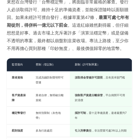
來想在台灣發行「台幣穩定幣」，將面臨非常嚴格的審查。發行
人必須取得許可、維持十足的準備資產，並能保證隨時以面額贖
回。如果未經許可擅自發行，根據草案第47條，
最重可處七年有
期徒刑，得併科一億元以下罰金
。這道紅線雖然劃得嚴，但仔細
想想是好事。過去市場上充斥著許多「演算法穩定幣」或是儲備
不透明的專案，最終都以崩盤割韭菜收場。專法上路後，至少你
不用再擔心買到那種「印鈔無度」、最後價值歸零的地雷幣。
監管面向
舊制（登記制）
新制（許可制草案）
業者資格
完成洗錢防制聲明即可
須取得金管會許可證照
，且有資本額門檻
營運
客戶資產保
業者自律，無明確分離
強制客戶資產分離保管
，平台倒閉不可用
障
規範
於清償
穩定幣發行
無特別限制（灰色地
採許可制
，需十足準備資產，違者最重判7
帶）
年
罰則強度
多為行政處罰
引入刑事責任
，非法營業可處3年以上刑期