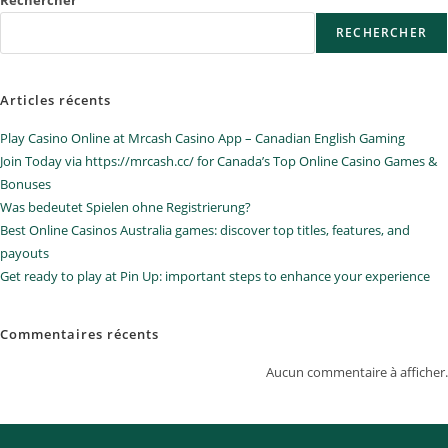
RECHERCHER
Articles récents
Play Casino Online at Mrcash Casino App – Canadian English Gaming
Join Today via https://mrcash.cc/ for Canada’s Top Online Casino Games &
Bonuses
Was bedeutet Spielen ohne Registrierung?
Best Online Casinos Australia games: discover top titles, features, and
payouts
Get ready to play at Pin Up: important steps to enhance your experience
Commentaires récents
Aucun commentaire à afficher.