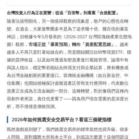
台灣投資人行為正在質變：從追「百倍幣」到看重「合規配置」
隨著法規明朗化，另一個值得觀察的現象是，散戶的心態也在轉
變。在過去，大家進幣圈多半是為了追求幾十倍、幾百倍的暴富
神話，但根據今年5月發表的《2026-2027 台灣區塊鏈產業生態地
圖》觀察，
市場正從「暴富預期」轉向「資產配置思維」
。越來
越多人不再只是盯著短線合約，而是開始關注比特幣現貨ETF、穩
健的質押收益，以及如何透過加密資產進行風險管理。論壇中有
與談人指出，穩定幣若能結合跨境支付與企業結算，將有機會成
為台灣金融創新的重要接口。當傳統金融機構（如台新金控、中
信集團）也開始積極探討虛擬資產託管和支付應用時，代表數位
資產正在成為主流金融的一部分。這種轉變，對於像我們這種內
容創作者來說，責任也更重了——因為用戶現在需要的是深度分
析，而不僅僅是價格預測。
2026年如何挑選安全交易平台？看這三個硬指標
既然遊戲規則變了，我們挑選交易所的標準當然也得升級。很多
人問我，面對國際大所和本土平台，到底該怎麼選？這個問題沒