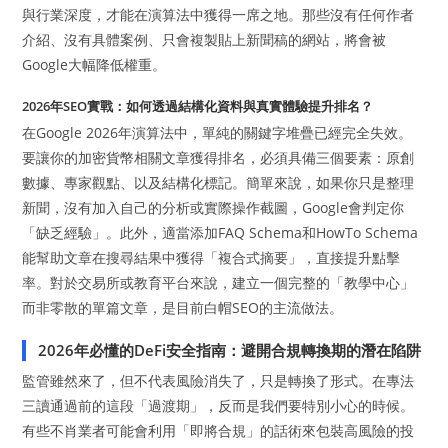
與行業深度，才能在演算法中獲得一席之地。那些沒有任何作者
介紹、沒有具體案例、只會複製貼上新聞稿的網站，將會被
Google大幅降低權重。
2026年SEO實戰：如何透過結構化資料與真實體驗提升排名？
在Google 2026年演算法中，單純的關鍵字堆疊已經完全失效。
要讓你的加密貨幣相關文章獲得排名，必須具備三個要素：原創
數據、專家觀點、以及結構化標記。簡單來說，如果你只是整理
新聞，沒有加入自己的分析或實際操作截圖，Google會判定你
「缺乏經驗」。此外，適當添加FAQ Schema和HowTo Schema
能幫助文章在搜尋結果中獲得「複合式摘要」，直接提升點擊
率。對於交易所或教育平台來說，建立一個完整的「教學中心」
而非零散的單篇文章，是目前白帽SEO的主流做法。
2026年必懂的DeFi安全指南：避開合規轉換期的潛在陷阱
監管雖然來了，但不代表風險消失了，只是轉換了形式。在專法
三讀通過前的這段「過渡期」，反而是我們要特別小心的時候。
有些不肖業者可能會利用「即將合規」的話術來包裝高風險的投