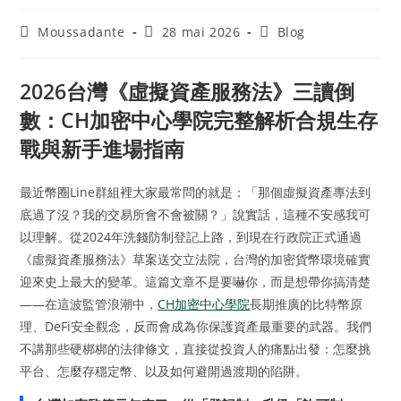
Moussadante
28 mai 2026
Blog
2026台灣《虛擬資產服務法》三讀倒
數：CH加密中心學院完整解析合規生存
戰與新手進場指南
最近幣圈Line群組裡大家最常問的就是：「那個虛擬資產專法到
底過了沒？我的交易所會不會被關？」說實話，這種不安感我可
以理解。從2024年洗錢防制登記上路，到現在行政院正式通過
《虛擬資產服務法》草案送交立法院，台灣的加密貨幣環境確實
迎來史上最大的變革。這篇文章不是要嚇你，而是想帶你搞清楚
——在這波監管浪潮中，
CH加密中心學院
長期推廣的比特幣原
理、DeFi安全觀念，反而會成為你保護資產最重要的武器。我們
不講那些硬梆梆的法律條文，直接從投資人的痛點出發：怎麼挑
平台、怎麼存穩定幣、以及如何避開過渡期的陷阱。