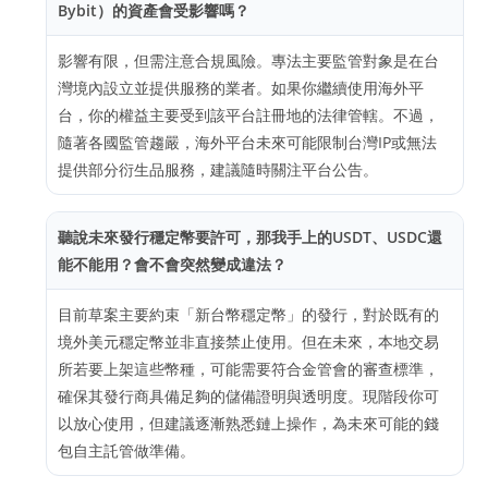
Bybit）的資產會受影響嗎？
影響有限，但需注意合規風險。專法主要監管對象是在台
灣境內設立並提供服務的業者。如果你繼續使用海外平
台，你的權益主要受到該平台註冊地的法律管轄。不過，
隨著各國監管趨嚴，海外平台未來可能限制台灣IP或無法
提供部分衍生品服務，建議隨時關注平台公告。
聽說未來發行穩定幣要許可，那我手上的USDT、USDC還
能不能用？會不會突然變成違法？
目前草案主要約束「新台幣穩定幣」的發行，對於既有的
境外美元穩定幣並非直接禁止使用。但在未來，本地交易
所若要上架這些幣種，可能需要符合金管會的審查標準，
確保其發行商具備足夠的儲備證明與透明度。現階段你可
以放心使用，但建議逐漸熟悉鏈上操作，為未來可能的錢
包自主託管做準備。