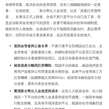
有標準答案，取決於你的使用習慣，但有三個關鍵指標你一定要
看：「合規程度」、「新台幣出入金深度」以及「資產託管透明
度」。在專法正式上路後，合規不再只是平台方自己說了算，而
是必須取得金管會許可的證照，並遵守嚴格的內控與內稽制度。
雖然有些人會抱怨，合規後的平台不能開高倍數合約、產品選擇
變少，但對於存放主要資產來說，這反而是最安全的地方。
查詢金管會與公會名單
：不要只看平台官網說自己合法，去
金管會或「虛擬通貨公會」的網站查詢該平台是否已完成洗
錢防制法令遵循聲明或登記。這是目前最基本的合規門檻。
檢查資產分離與託管機制
：閱讀平台的條款，確認他們是否
將用戶資產與公司營運資產分開存放。如果平台使用第三方
託管機構（如國際級託管商BitGo）或採用冷錢包儲存大部
分資產，通常代表安全性較高。
實測新台幣出入金速度與成本
：在投入大額資金前，先小額
測試一下平台的台幣入金速度和提領手續費。一個與本地銀
行配合順暢、且具有市場深度的平台，能讓你在市場劇烈波