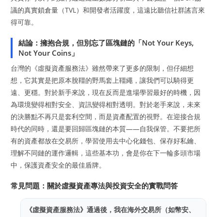
議的真實鎖倉量（TVL）和開發者活躍度，這遠比聽信社群謠言來
得可靠。
結論：擁抱合規，但別忘了區塊鏈的「Not Your Keys,
Not Your Coins」
台灣的《虛擬資產服務法》雖然帶來了更多的限制，但仔細想
想，它其實是把原本脫韁的野馬套上韁繩，讓我們可以騎得更
遠、更穩。對於新手來說，現在反而是進場學習最好的時機，因
為環境變得相對安全、資訊變得相對透明。對於老手來說，未來
的決勝點不再只是套利空間，而是資產配置的視野。在迎接合規
時代的同時，還是要回歸區塊鏈的本質——自我保管。不要把所
有的資產都放在交易所，學習使用去中心化錢包、保存好私鑰、
理解不同鏈的運作邏輯，這些基本功，會是你在下一輪多頭市場
中，保護資產安全的最佳盾牌。
常見問題：關於虛擬資產專法與投資安全的實戰問答
《虛擬資產服務法》通過後，我在海外交易所（如幣安、