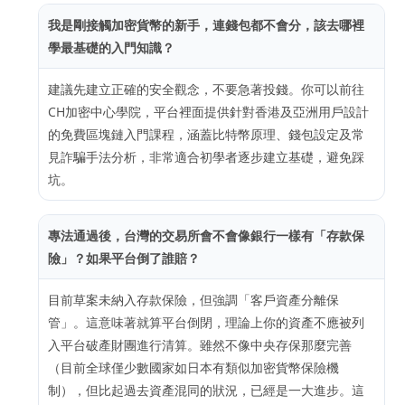
我是剛接觸加密貨幣的新手，連錢包都不會分，該去哪裡
學最基礎的入門知識？
建議先建立正確的安全觀念，不要急著投錢。你可以前往
CH加密中心學院，平台裡面提供針對香港及亞洲用戶設計
的免費區塊鏈入門課程，涵蓋比特幣原理、錢包設定及常
見詐騙手法分析，非常適合初學者逐步建立基礎，避免踩
坑。
專法通過後，台灣的交易所會不會像銀行一樣有「存款保
險」？如果平台倒了誰賠？
目前草案未納入存款保險，但強調「客戶資產分離保
管」。這意味著就算平台倒閉，理論上你的資產不應被列
入平台破產財團進行清算。雖然不像中央存保那麼完善
（目前全球僅少數國家如日本有類似加密貨幣保險機
制），但比起過去資產混同的狀況，已經是一大進步。這