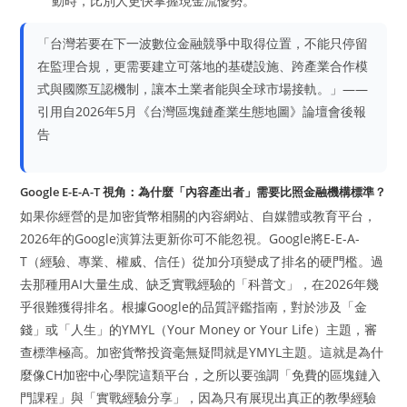
動時，比別人更快掌握現金流優勢。
「台灣若要在下一波數位金融競爭中取得位置，不能只停留
在監理合規，更需要建立可落地的基礎設施、跨產業合作模
式與國際互認機制，讓本土業者能與全球市場接軌。」——
引用自2026年5月《台灣區塊鏈產業生態地圖》論壇會後報
告
Google E-E-A-T 視角：為什麼「內容產出者」需要比照金融機構標準？
如果你經營的是加密貨幣相關的內容網站、自媒體或教育平台，
2026年的Google演算法更新你可不能忽視。Google將E-E-A-
T（經驗、專業、權威、信任）從加分項變成了排名的硬門檻。過
去那種用AI大量生成、缺乏實戰經驗的「科普文」，在2026年幾
乎很難獲得排名。根據Google的品質評鑑指南，對於涉及「金
錢」或「人生」的YMYL（Your Money or Your Life）主題，審
查標準極高。加密貨幣投資毫無疑問就是YMYL主題。這就是為什
麼像CH加密中心學院這類平台，之所以要強調「免費的區塊鏈入
門課程」與「實戰經驗分享」，因為只有展現出真正的教學經驗