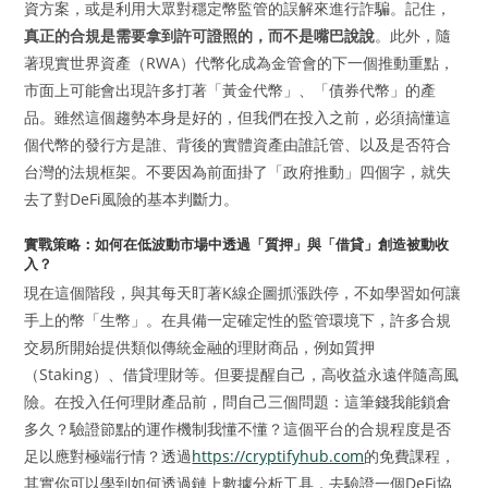
資方案，或是利用大眾對穩定幣監管的誤解來進行詐騙。記住，
真正的合規是需要拿到許可證照的，而不是嘴巴說說
。此外，隨
著現實世界資產（RWA）代幣化成為金管會的下一個推動重點，
市面上可能會出現許多打著「黃金代幣」、「債券代幣」的產
品。雖然這個趨勢本身是好的，但我們在投入之前，必須搞懂這
個代幣的發行方是誰、背後的實體資產由誰託管、以及是否符合
台灣的法規框架。不要因為前面掛了「政府推動」四個字，就失
去了對DeFi風險的基本判斷力。
實戰策略：如何在低波動市場中透過「質押」與「借貸」創造被動收
入？
現在這個階段，與其每天盯著K線企圖抓漲跌停，不如學習如何讓
手上的幣「生幣」。在具備一定確定性的監管環境下，許多合規
交易所開始提供類似傳統金融的理財商品，例如質押
（Staking）、借貸理財等。但要提醒自己，高收益永遠伴隨高風
險。在投入任何理財產品前，問自己三個問題：這筆錢我能鎖倉
多久？驗證節點的運作機制我懂不懂？這個平台的合規程度是否
足以應對極端行情？透過
https://cryptifyhub.com
的免費課程，
其實你可以學到如何透過鏈上數據分析工具，去驗證一個DeFi協