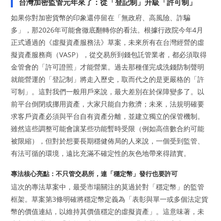
台灣加密監管元年來了：從「登記制」升級「許可制」
如果你對加密貨幣的印象還停留在「無政府、高風險、詐騙
多」，那2026年可能會徹底翻轉你的看法。根據行政院今年4月
正式通過的《虛擬資產服務法》草案，未來所有在台灣經營的虛
擬資產服務商（VASP），從交易所到錢包託管業者，都必須取得
金管會的「許可證照」才能營業。過去那種僅完成洗錢防制聲明
就能營運的「登記制」將走入歷史，取而代之的是更嚴格的「許
可制」。這對我們一般用戶來說，最大差別在於保障變多了。以
前平台倒閉或挪用資產，大家只能自力救濟；未來，法規明確要
求客戶資產必須與平台自有資產分離，並建立獨立的保管機制。
雖然這些調整可能會讓某些功能暫時受限（例如高倍數合約可能
被限縮），但對於想要長期穩健佈局的人來說，一個受到監管、
有法可循的環境，遠比充滿不確定性的灰色地帶來得踏實。
專法核心亮點：不只管交易所，連「穩定幣」發行也要許可
這次的專法草案中，最受市場關注的莫過於對「穩定幣」的監管
框架。草案第3條明確將穩定幣定義為「表彰與單一或多個法定貨
幣的價值連結，以維持其價值穩定的虛擬資產」。這意味著，未