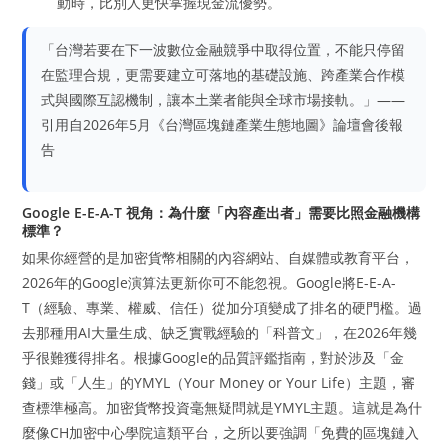
動時，比別人更快掌握現金流優勢。
「台灣若要在下一波數位金融競爭中取得位置，不能只停留
在監理合規，更需要建立可落地的基礎設施、跨產業合作模
式與國際互認機制，讓本土業者能與全球市場接軌。」——
引用自2026年5月《台灣區塊鏈產業生態地圖》論壇會後報
告
Google E-E-A-T 視角：為什麼「內容產出者」需要比照金融機構
標準？
如果你經營的是加密貨幣相關的內容網站、自媒體或教育平台，
2026年的Google演算法更新你可不能忽視。Google將E-E-A-
T（經驗、專業、權威、信任）從加分項變成了排名的硬門檻。過
去那種用AI大量生成、缺乏實戰經驗的「科普文」，在2026年幾
乎很難獲得排名。根據Google的品質評鑑指南，對於涉及「金
錢」或「人生」的YMYL（Your Money or Your Life）主題，審
查標準極高。加密貨幣投資毫無疑問就是YMYL主題。這就是為什
麼像CH加密中心學院這類平台，之所以要強調「免費的區塊鏈入