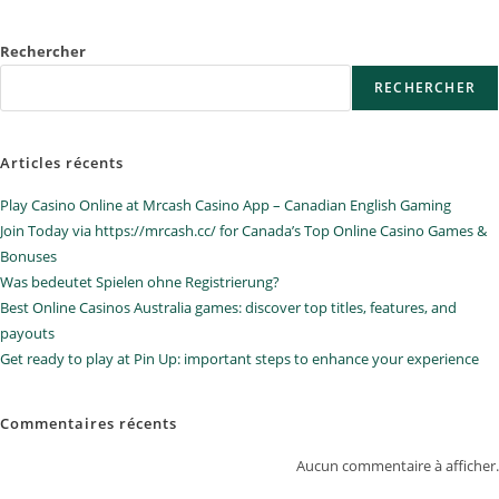
Rechercher
RECHERCHER
Articles récents
Play Casino Online at Mrcash Casino App – Canadian English Gaming
Join Today via https://mrcash.cc/ for Canada’s Top Online Casino Games &
Bonuses
Was bedeutet Spielen ohne Registrierung?
Best Online Casinos Australia games: discover top titles, features, and
payouts
Get ready to play at Pin Up: important steps to enhance your experience
Commentaires récents
Aucun commentaire à afficher.