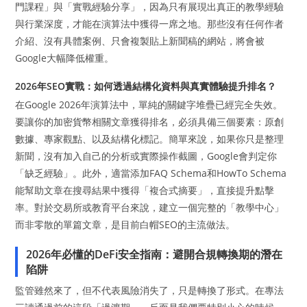
門課程」與「實戰經驗分享」，因為只有展現出真正的教學經驗
與行業深度，才能在演算法中獲得一席之地。那些沒有任何作者
介紹、沒有具體案例、只會複製貼上新聞稿的網站，將會被
Google大幅降低權重。
2026年SEO實戰：如何透過結構化資料與真實體驗提升排名？
在Google 2026年演算法中，單純的關鍵字堆疊已經完全失效。
要讓你的加密貨幣相關文章獲得排名，必須具備三個要素：原創
數據、專家觀點、以及結構化標記。簡單來說，如果你只是整理
新聞，沒有加入自己的分析或實際操作截圖，Google會判定你
「缺乏經驗」。此外，適當添加FAQ Schema和HowTo Schema
能幫助文章在搜尋結果中獲得「複合式摘要」，直接提升點擊
率。對於交易所或教育平台來說，建立一個完整的「教學中心」
而非零散的單篇文章，是目前白帽SEO的主流做法。
2026年必懂的DeFi安全指南：避開合規轉換期的潛在
陷阱
監管雖然來了，但不代表風險消失了，只是轉換了形式。在專法