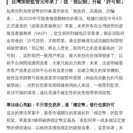
台灣加密監管元年來了：從「登記制」升級「許可制」
如果你對加密貨幣的印象還停留在「無政府、高風險、詐騙
多」，那2026年可能會徹底翻轉你的看法。根據行政院今年4月
正式通過的《虛擬資產服務法》草案，未來所有在台灣經營的虛
擬資產服務商（VASP），從交易所到錢包託管業者，都必須取得
金管會的「許可證照」才能營業。過去那種僅完成洗錢防制聲明
就能營運的「登記制」將走入歷史，取而代之的是更嚴格的「許
可制」。這對我們一般用戶來說，最大差別在於保障變多了。以
前平台倒閉或挪用資產，大家只能自力救濟；未來，法規明確要
求客戶資產必須與平台自有資產分離，並建立獨立的保管機制。
雖然這些調整可能會讓某些功能暫時受限（例如高倍數合約可能
被限縮），但對於想要長期穩健佈局的人來說，一個受到監管、
有法可循的環境，遠比充滿不確定性的灰色地帶來得踏實。
專法核心亮點：不只管交易所，連「穩定幣」發行也要許可
這次的專法草案中，最受市場關注的莫過於對「穩定幣」的監管
框架。草案第3條明確將穩定幣定義為「表彰與單一或多個法定貨
幣的價值連結，以維持其價值穩定的虛擬資產」。這意味著，未