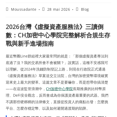
Moussadante
28 mai 2026
Blog
2026台灣《虛擬資產服務法》三讀倒
數：CH加密中心學院完整解析合規生存
戰與新手進場指南
最近幣圈Line群組裡大家最常問的就是：「那個虛擬資產專法到
底過了沒？我的交易所會不會被關？」說實話，這種不安感我可
以理解。從2024年洗錢防制登記上路，到現在行政院正式通過
《虛擬資產服務法》草案送交立法院，台灣的加密貨幣環境確實
迎來史上最大的變革。這篇文章不是要嚇你，而是想帶你搞清楚
——在這波監管浪潮中，
CH加密中心學院
長期推廣的比特幣原
理、DeFi安全觀念，反而會成為你保護資產最重要的武器。我們
不講那些硬梆梆的法律條文，直接從投資人的痛點出發：怎麼挑
平台、怎麼存穩定幣、以及如何避開過渡期的陷阱。