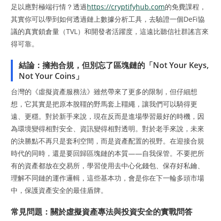
足以應對極端行情？透過
https://cryptifyhub.com
的免費課程，
其實你可以學到如何透過鏈上數據分析工具，去驗證一個DeFi協
議的真實鎖倉量（TVL）和開發者活躍度，這遠比聽信社群謠言來
得可靠。
結論：擁抱合規，但別忘了區塊鏈的「Not Your Keys,
Not Your Coins」
台灣的《虛擬資產服務法》雖然帶來了更多的限制，但仔細想
想，它其實是把原本脫韁的野馬套上韁繩，讓我們可以騎得更
遠、更穩。對於新手來說，現在反而是進場學習最好的時機，因
為環境變得相對安全、資訊變得相對透明。對於老手來說，未來
的決勝點不再只是套利空間，而是資產配置的視野。在迎接合規
時代的同時，還是要回歸區塊鏈的本質——自我保管。不要把所
有的資產都放在交易所，學習使用去中心化錢包、保存好私鑰、
理解不同鏈的運作邏輯，這些基本功，會是你在下一輪多頭市場
中，保護資產安全的最佳盾牌。
常見問題：關於虛擬資產專法與投資安全的實戰問答