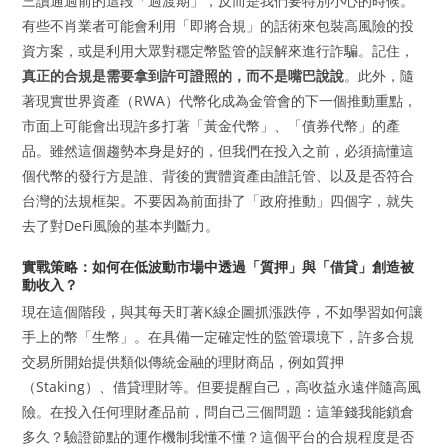
三讀通過前的這段「過渡期」，反而是我們要特別小心的時候。
有些不肖業者可能會利用「即將合規」的話術來包裝高風險的投
資方案，或是利用大眾對穩定幣監管的誤解來進行詐騙。記住，
真正的合規是需要拿到許可證照的，而不是嘴巴說說
。此外，隨
著現實世界資產（RWA）代幣化成為金管會的下一個推動重點，
市面上可能會出現許多打著「黃金代幣」、「債券代幣」的產
品。雖然這個趨勢本身是好的，但我們在投入之前，必須搞懂這
個代幣的發行方是誰、背後的實體資產由誰託管、以及是否符合
台灣的法規框架。不要因為前面掛了「政府推動」四個字，就失
去了對DeFi風險的基本判斷力。
實戰策略：如何在低波動市場中透過「質押」與「借貸」創造被
動收入？
現在這個階段，與其每天盯著K線企圖抓漲跌停，不如學習如何讓
手上的幣「生幣」。在具備一定確定性的監管環境下，許多合規
交易所開始提供類似傳統金融的理財商品，例如質押
（Staking）、借貸理財等。但要提醒自己，高收益永遠伴隨高風
險。在投入任何理財產品前，問自己三個問題：這筆錢我能鎖倉
多久？驗證節點的運作機制我懂不懂？這個平台的合規程度是否