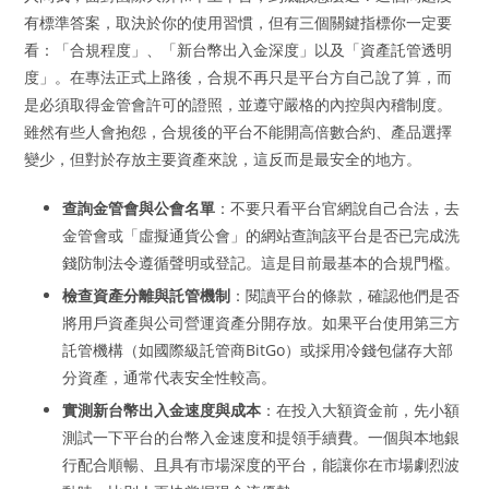
有標準答案，取決於你的使用習慣，但有三個關鍵指標你一定要
看：「合規程度」、「新台幣出入金深度」以及「資產託管透明
度」。在專法正式上路後，合規不再只是平台方自己說了算，而
是必須取得金管會許可的證照，並遵守嚴格的內控與內稽制度。
雖然有些人會抱怨，合規後的平台不能開高倍數合約、產品選擇
變少，但對於存放主要資產來說，這反而是最安全的地方。
查詢金管會與公會名單
：不要只看平台官網說自己合法，去
金管會或「虛擬通貨公會」的網站查詢該平台是否已完成洗
錢防制法令遵循聲明或登記。這是目前最基本的合規門檻。
檢查資產分離與託管機制
：閱讀平台的條款，確認他們是否
將用戶資產與公司營運資產分開存放。如果平台使用第三方
託管機構（如國際級託管商BitGo）或採用冷錢包儲存大部
分資產，通常代表安全性較高。
實測新台幣出入金速度與成本
：在投入大額資金前，先小額
測試一下平台的台幣入金速度和提領手續費。一個與本地銀
行配合順暢、且具有市場深度的平台，能讓你在市場劇烈波