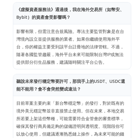
《虛擬資產服務法》通過後，我在海外交易所（如幣安、
Bybit）的資產會受影響嗎？
影響有限，但需注意合規風險。專法主要監管對象是在台
灣境內設立並提供服務的業者。如果你繼續使用海外平
台，你的權益主要受到該平台註冊地的法律管轄。不過，
隨著各國監管趨嚴，海外平台未來可能限制台灣IP或無法
提供部分衍生品服務，建議隨時關注平台公告。
聽說未來發行穩定幣要許可，那我手上的USDT、USDC還
能不能用？會不會突然變成違法？
目前草案主要約束「新台幣穩定幣」的發行，對於既有的
境外美元穩定幣並非直接禁止使用。但在未來，本地交易
所若要上架這些幣種，可能需要符合金管會的審查標準，
確保其發行商具備足夠的儲備證明與透明度。現階段你可
以放心使用，但建議逐漸熟悉鏈上操作，為未來可能的錢