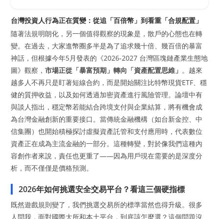
台灣投資人行為正在質變：從追「百倍幣」到看重「合規配置」
隨著法規明朗化，另一個值得觀察的現象是，散戶的心態也在轉
變。在過去，大家進幣圈多半是為了追求幾十倍、幾百倍的暴富
神話，但根據今年5月發表的《2026-2027 台灣區塊鏈產業生態地
圖》觀察，
市場正從「暴富預期」轉向「資產配置思維」
。越來
越多人不再只是盯著短線合約，而是開始關注比特幣現貨ETF、穩
健的質押收益，以及如何透過加密資產進行風險管理。論壇中有
與談人指出，穩定幣若能結合跨境支付與企業結算，將有機會成
為台灣金融創新的重要接口。當傳統金融機構（如台新金控、中
信集團）也開始積極探討虛擬資產託管和支付應用時，代表數位
資產正在成為主流金融的一部分。這種轉變，對於像我們這種內
容創作者來說，責任也更重了——因為用戶現在需要的是深度分
析，而不僅僅是價格預測。
2026年如何挑選安全交易平台？看這三個硬指標
既然遊戲規則變了，我們挑選交易所的標準當然也得升級。很多
人問我，面對國際大所和本土平台，到底該怎麼選？這個問題沒