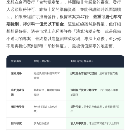
來想在台灣發行「台幣穩定幣」，將面臨非常嚴格的審查。發行
人必須取得許可、維持十足的準備資產，並能保證隨時以面額贖
回。如果未經許可擅自發行，根據草案第47條，
最重可處七年有
期徒刑，得併科一億元以下罰金
。這道紅線雖然劃得嚴，但仔細
想想是好事。過去市場上充斥著許多「演算法穩定幣」或是儲備
不透明的專案，最終都以崩盤割韭菜收場。專法上路後，至少你
不用再擔心買到那種「印鈔無度」、最後價值歸零的地雷幣。
監管面向
舊制（登記制）
新制（許可制草案）
業者資格
完成洗錢防制聲明即可
須取得金管會許可證照
，且有資本額門檻
營運
客戶資產保
業者自律，無明確分離
強制客戶資產分離保管
，平台倒閉不可用
障
規範
於清償
穩定幣發行
無特別限制（灰色地
採許可制
，需十足準備資產，違者最重判7
帶）
年
罰則強度
多為行政處罰
引入刑事責任
，非法營業可處3年以上刑期