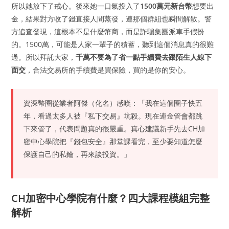
所以她放下了戒心。後來她一口氣投入了
1500萬元新台幣
想要出
金，結果對方收了錢直接人間蒸發，連那個群組也瞬間解散。警
方追查發現，這根本不是什麼幣商，而是詐騙集團派車手假扮
的。1500萬，可能是人家一輩子的積蓄，聽到這個消息真的很難
過。所以拜託大家，
千萬不要為了省一點手續費去跟陌生人線下
面交
，合法交易所的手續費是買保險，買的是你的安心。
資深幣圈從業者阿傑（化名）感嘆：「我在這個圈子快五
年，看過太多人被『私下交易』坑殺。現在連金管會都跳
下來管了，代表問題真的很嚴重。真心建議新手先去CH加
密中心學院把『錢包安全』那堂課看完，至少要知道怎麼
保護自己的私鑰，再來談投資。」
CH加密中心學院有什麼？四大課程模組完整
解析