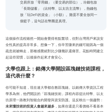
交易所放「零用錢」（要交易的部位），冷錢包放
「長期儲蓄」（比特幣、以太坊主流幣），熱錢包
放「玩DeFi的資金」（小額）。雞蛋不要全放同一
個籃子，這句話在幣圈是真理。
這個操作流程雖然一開始會覺得有點繁瑣，但對台灣用戶來說安
全性真的提高非常多。想像一下，你辛苦賺來的錢可能因為一個
疏忽就被轉走，那種感覺絕對比少賺幾趴還痛苦。花點時間建立
起這些習慣，以後操作起來才會安心。
大學也跟上：銘傳大學開設區塊鏈技術課程，
這代表什麼？
你可能不知道，現在連大學都在教區塊鏈。以銘傳大學資訊工程
學系為例，他們開設的「區塊鏈技術」課程內容從比特幣、以太
坊原理一路教到智能合約開發與資安防護。這反映出一個趨勢：
未來懂技術的投資人會越來越多
，如果你還是只看價格不看基本