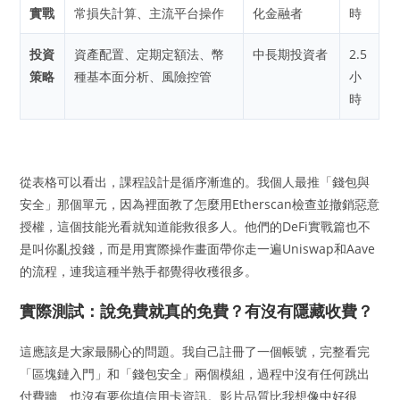
實戰
常損失計算、主流平台操作
化金融者
時
投資
資產配置、定期定額法、幣
中長期投資者
2.5
策略
種基本面分析、風險控管
小
時
從表格可以看出，課程設計是循序漸進的。我個人最推「錢包與
安全」那個單元，因為裡面教了怎麼用Etherscan檢查並撤銷惡意
授權，這個技能光看就知道能救很多人。他們的DeFi實戰篇也不
是叫你亂投錢，而是用實際操作畫面帶你走一遍Uniswap和Aave
的流程，連我這種半熟手都覺得收穫很多。
實際測試：說免費就真的免費？有沒有隱藏收費？
這應該是大家最關心的問題。我自己註冊了一個帳號，完整看完
「區塊鏈入門」和「錢包安全」兩個模組，過程中沒有任何跳出
付費牆、也沒有要你填信用卡資訊。影片品質比我想像中好很