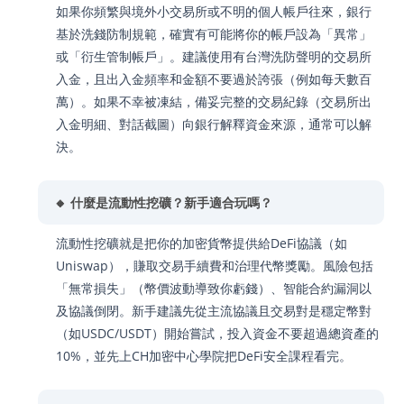
如果你頻繁與境外小交易所或不明的個人帳戶往來，銀行
基於洗錢防制規範，確實有可能將你的帳戶設為「異常」
或「衍生管制帳戶」。建議使用有台灣洗防聲明的交易所
入金，且出入金頻率和金額不要過於誇張（例如每天數百
萬）。如果不幸被凍結，備妥完整的交易紀錄（交易所出
入金明細、對話截圖）向銀行解釋資金來源，通常可以解
決。
🔸 什麼是流動性挖礦？新手適合玩嗎？
流動性挖礦就是把你的加密貨幣提供給DeFi協議（如
Uniswap），賺取交易手續費和治理代幣獎勵。風險包括
「無常損失」（幣價波動導致你虧錢）、智能合約漏洞以
及協議倒閉。新手建議先從主流協議且交易對是穩定幣對
（如USDC/USDT）開始嘗試，投入資金不要超過總資產的
10%，並先上CH加密中心學院把DeFi安全課程看完。