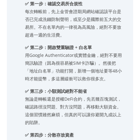
✅ 第一步：確認交易所合規性
每次轉帳前，先上金管會證期局網站確認該平台是
否已完成洗錢防制聲明，或至少是國際前五大的交
易所。不在名單內的一律視為高風險，絕對不要放
超過一週的生活費。
✅ 第二步：開啟雙重驗證 + 白名單
用Google Authenticator或實體金鑰，絕對不要用
簡訊驗證（因為很容易被SIM卡詐騙）。然後把
「地址白名單」功能打開，新增一個地址要等48小
時才能提幣，多這層緩衝可以救你很多次。
✅ 第三步：小額測試絕對不能省
無論是轉帳還是授權DeFi合約，先丟幾百塊測試，
確認路徑沒問題、對方沒問題，再移動大額資金。
這個習慣雖然麻煩，但真的可以讓你避開九成以上
的陷阱。
✅ 第四步：分散存放資產