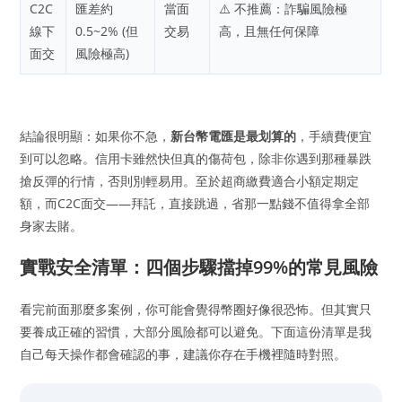
C2C
匯差約
當面
⚠️ 不推薦：詐騙風險極
線下
0.5~2% (但
交易
高，且無任何保障
面交
風險極高)
結論很明顯：如果你不急，
新台幣電匯是最划算的
，手續費便宜
到可以忽略。信用卡雖然快但真的傷荷包，除非你遇到那種暴跌
搶反彈的行情，否則別輕易用。至於超商繳費適合小額定期定
額，而C2C面交——拜託，直接跳過，省那一點錢不值得拿全部
身家去賭。
實戰安全清單：四個步驟擋掉99%的常見風險
看完前面那麼多案例，你可能會覺得幣圈好像很恐怖。但其實只
要養成正確的習慣，大部分風險都可以避免。下面這份清單是我
自己每天操作都會確認的事，建議你存在手機裡隨時對照。