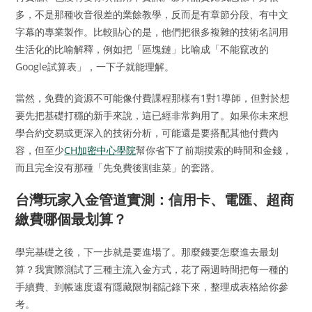
多，不是那種收音很差的業餘教學，反而是有章節分段、有中文
字幕的專業製作。比較貼心的是，他們把很多複雜的技術名詞用
生活化的比喻解釋，例如把「區塊鏈」比喻成「不能竄改的
Google試算表」，一下子就能理解。
當然，免費的資源不可能像付費課程那樣有1對1導師，但對於想
要先把基礎打穩的新手來說，這已經非常夠用了。如果你未來想
學合約交易或更深入的技術分析，可能還是要搭配其他付費內
容，但至少
CH加密中心學院
幫你省下了前期摸索的時間和金錢，
而且完全沒有那種「先免費後割韭菜」的套路。
台灣玩家入金管道實測：信用卡、電匯、超商
繳費哪個最划算？
學完基礎之後，下一步就是要進場了。那麼錢要怎麼進去最划
算？我實際測試了三種主流入金方式，花了兩週時間把每一種的
手續費、到帳速度還有隱藏限制都記錄下來，整理成表格給你參
考。