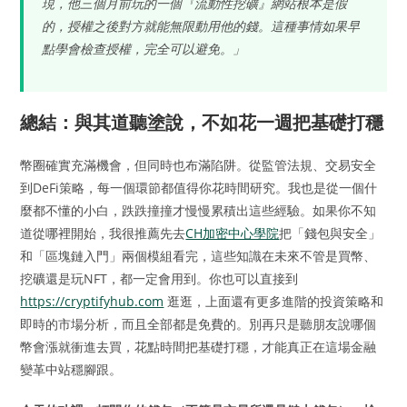
現，他三個月前玩的一個『流動性挖礦』網站根本是假
的，授權之後對方就能無限動用他的錢。這種事情如果早
點學會檢查授權，完全可以避免。」
總結：與其道聽塗說，不如花一週把基礎打穩
幣圈確實充滿機會，但同時也布滿陷阱。從監管法規、交易安全
到DeFi策略，每一個環節都值得你花時間研究。我也是從一個什
麼都不懂的小白，跌跌撞撞才慢慢累積出這些經驗。如果你不知
道從哪裡開始，我很推薦先去
CH加密中心學院
把「錢包與安全」
和「區塊鏈入門」兩個模組看完，這些知識在未來不管是買幣、
挖礦還是玩NFT，都一定會用到。你也可以直接到
https://cryptifyhub.com
逛逛，上面還有更多進階的投資策略和
即時的市場分析，而且全部都是免費的。別再只是聽朋友說哪個
幣會漲就衝進去買，花點時間把基礎打穩，才能真正在這場金融
變革中站穩腳跟。