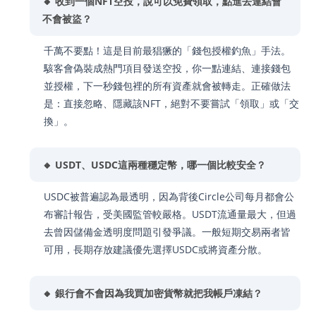
🔸 收到一個NFT空投，說可以免費領取，點進去連結會
不會被盜？
千萬不要點！這是目前最猖獗的「錢包授權釣魚」手法。
駭客會偽裝成熱門項目發送空投，你一點連結、連接錢包
並授權，下一秒錢包裡的所有資產就會被轉走。正確做法
是：直接忽略、隱藏該NFT，絕對不要嘗試「領取」或「交
換」。
🔸 USDT、USDC這兩種穩定幣，哪一個比較安全？
USDC被普遍認為最透明，因為背後Circle公司每月都會公
布審計報告，受美國監管較嚴格。USDT流通量最大，但過
去曾因儲備金透明度問題引發爭議。一般短期交易兩者皆
可用，長期存放建議優先選擇USDC或將資產分散。
🔸 銀行會不會因為我買加密貨幣就把我帳戶凍結？