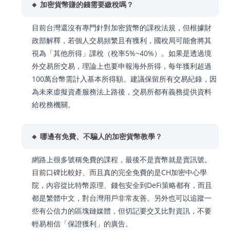
🔸 加密貨幣賺的錢需要繳稅嗎？
目前台灣還沒有專門針對加密貨幣的課稅法規，但根據財
政部解釋，若個人交易頻繁且有獲利，國稅局可能會將其
視為「其他所得」課稅（稅率5%~40%）。如果是透過境
外交易所交易，理論上也要申報海外所得，每年獲利超過
100萬台幣需計入基本所得額。建議保留所有交易紀錄，因
為未來虛擬資產服務法上路後，交易所都有義務提供資料
給稅務機關。
🔸 哪邊有免費、不騙人的加密貨幣教學？
網路上很多號稱免費的課程，最後不是賣幣就是賣訊號。
目前口碑比較好、而且真的完全免費的是CH加密中心學
院，內容從比特幣原理、錢包安全到DeFi策略都有，而且
都是繁體中文，對台灣用戶非常友善。另外也可以追蹤一
些有公信力的區塊鏈媒體，但切記要交叉比對資訊，不要
輕易相信「保證獲利」的廣告。