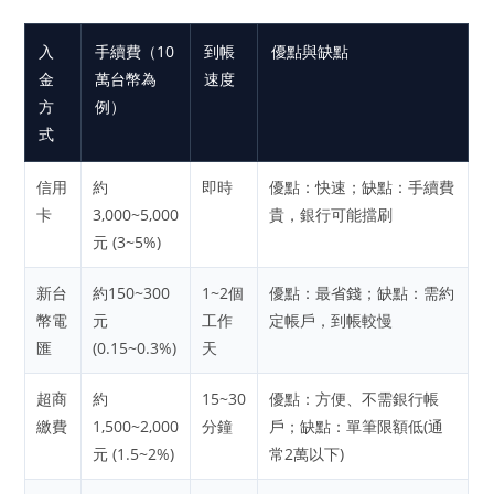
入
手續費（10
到帳
優點與缺點
金
萬台幣為
速度
方
例）
式
信用
約
即時
優點：快速；缺點：手續費
卡
3,000~5,000
貴，銀行可能擋刷
元 (3~5%)
新台
約150~300
1~2個
優點：最省錢；缺點：需約
幣電
元
工作
定帳戶，到帳較慢
匯
(0.15~0.3%)
天
超商
約
15~30
優點：方便、不需銀行帳
繳費
1,500~2,000
分鐘
戶；缺點：單筆限額低(通
元 (1.5~2%)
常2萬以下)