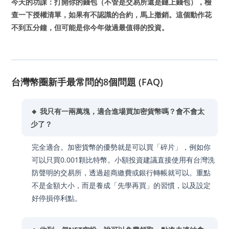
今天的功課：打開你的錢包（不管是交易所還是鏈上錢包），檢
查一下授權清單，如果有不認識的合約，馬上撤銷。這個動作花
不到五分鐘，但可能是你今年做過最值得的投資。
台灣幣圈新手最常問的8個問題 (FAQ)
🔸 我只有一兩萬塊，適合進場買加密貨幣嗎？會不會太
少了？
完全適合。加密貨幣的優勢就是可以買「碎片」，例如你
可以只買0.001顆比特幣。小額投資建議直接使用有台灣洗
防聲明的交易所，透過超商繳費或銀行轉帳就可以。重點
不是金額大小，而是養成「先學再買」的習慣，以及設定
好停損停利點。