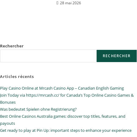
28 mai 2026
Rechercher
RECHERCHER
Articles récents
Play Casino Online at Mrcash Casino App – Canadian English Gaming
Join Today via https://mrcash.cc/ for Canada’s Top Online Casino Games &
Bonuses
Was bedeutet Spielen ohne Registrierung?
Best Online Casinos Australia games: discover top titles, features, and
payouts
Get ready to play at Pin Up: important steps to enhance your experience