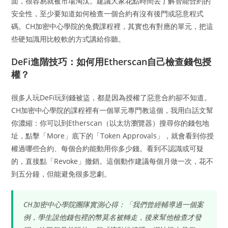
面，很容易就被市場淘汰。建議大家花點時間去了解智能合約的
安全性，至少要知道如何檢查一個合約有沒有後門或惡意程式
碼。CH加密中心學院的免費課程裡，其實也有對應的單元，把這
些硬知識用比較軟的方式講給你聽。
DeFi進階技巧：如何用Etherscan自己檢查錢包授
權？
很多人玩DeFi玩到錢被盜，都是因為授權了惡意合約卻不知道。
CH加密中心學院的課程裡有一個單元專門教這個，我用白話文幫
你濃縮：你可以到Etherscan（以太坊瀏覽器）搜尋你的錢包地
址，點擊「More」底下的「Token Approvals」，就會看到你授
權過哪些合約、每個合約能動用你多少錢。看到不認識或可疑
的，直接點「Revoke」撤銷。這個動作建議每個月做一次，花不
到五分鐘，但能避免很多悲劇。
CH加密中心學院團隊實測心得：「我們曾經輔導過一個案
例，學生說他錢包裡的幣莫名被轉走，後來幫他檢查才發