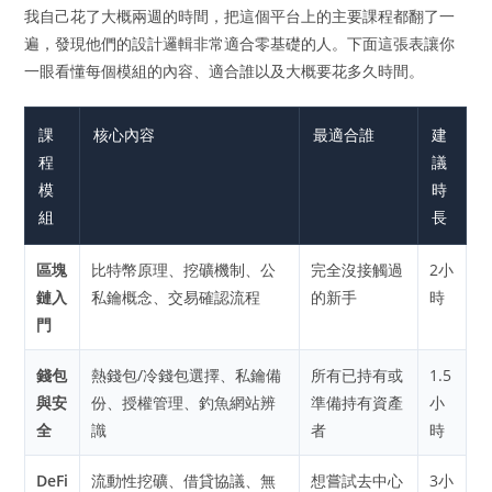
我自己花了大概兩週的時間，把這個平台上的主要課程都翻了一
遍，發現他們的設計邏輯非常適合零基礎的人。下面這張表讓你
一眼看懂每個模組的內容、適合誰以及大概要花多久時間。
課
核心內容
最適合誰
建
程
議
模
時
組
長
區塊
比特幣原理、挖礦機制、公
完全沒接觸過
2小
鏈入
私鑰概念、交易確認流程
的新手
時
門
錢包
熱錢包/冷錢包選擇、私鑰備
所有已持有或
1.5
與安
份、授權管理、釣魚網站辨
準備持有資產
小
全
識
者
時
DeFi
流動性挖礦、借貸協議、無
想嘗試去中心
3小