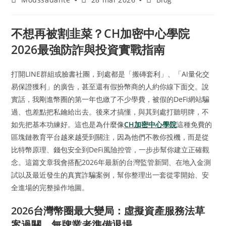
不想再被割韭菜？CH加密中心學院
2026最強防詐與投資實戰指南
打開LINE群組或臉書社團，到處都是「搬磚套利」、「AI量化交
易保證獲利」的廣告，甚至還有假扮幣商的人約你線下面交。說
實話，我剛進幣圈的第一年也繳了不少學費，被假的DeFi網站騙
過、也差點把私鑰給出去。後來才搞懂，與其到處打聽明牌，不
如先把基本功練好。這也是為什麼像
CH加密中心學院
這種免費的
區塊鏈教育平台越來越受到關注，因為他們不教你投機，而是從
比特幣原理、錢包安全到DeFi風險控管，一步步幫你建立正確觀
念。這篇文章我會搭配2026年最新的台灣監管新聞、在地入金測
試以及最近發生的真實詐騙案例，幫你整理出一套從零開始、安
全進場的完整操作地圖。
2026台灣幣圈最大變局：虛擬資產服務法草
案過關，無牌業者準備退場