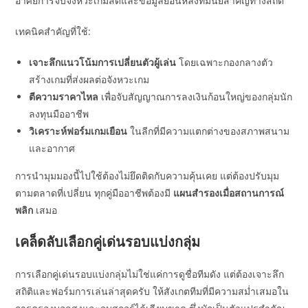
อาศัยการจับจังหวะเกมสดและข้อมูลย้อนหลังที่มีนัยสำคัญทางสถิติ
เทคนิคสำคัญที่ใช้:
เจาะลึกแนวโน้มการเปลี่ยนตัวผู้เล่น
โดยเฉพาะกองกลางตัว
สร้างเกมที่ส่งผลต่อจังหวะเกม
ตีความราคาไหล
เพื่อจับสัญญาณการลงเงินก้อนใหญ่ของกลุ่มนัก
ลงทุนมืออาชีพ
วิเคราะห์ฟอร์มเกมเยือน
ในลีกที่มีความแตกต่างของสภาพสนาม
และอากาศ
การนำมุมมองนี้ไปใช้ต้องไม่ยึดติดกับความคุ้นเคย แต่ต้องปรับมุม
ตามตลาดที่เปลี่ยน ทุกคู่มืออาชีพต้องมี
แผนสำรองเมื่อสถานการณ์
พลิก
เสมอ
เคล็ดลับเลือกคู่เด่นรอบแบ่งกลุ่ม
การเลือกคู่เด่นรอบแบ่งกลุ่มไม่ใช่แค่การดูชื่อทีมดัง แต่ต้องเจาะลึก
สถิติและฟอร์มการเล่นล่าสุดครับ ให้สังเกตทีมที่มีความสม่ำเสมอใน