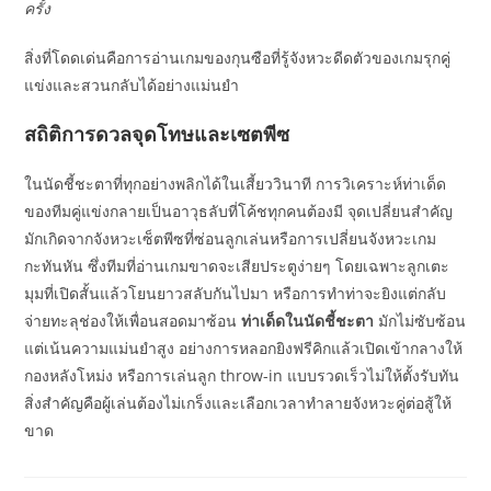
ครั้ง
สิ่งที่โดดเด่นคือการอ่านเกมของกุนซือที่รู้จังหวะดีดตัวของเกมรุกคู่
แข่งและสวนกลับได้อย่างแม่นยำ
สถิติการดวลจุดโทษและเซตพีซ
ในนัดชี้ชะตาที่ทุกอย่างพลิกได้ในเสี้ยววินาที การวิเคราะห์ท่าเด็ด
ของทีมคู่แข่งกลายเป็นอาวุธลับที่โค้ชทุกคนต้องมี จุดเปลี่ยนสำคัญ
มักเกิดจากจังหวะเซ็ตพีซที่ซ่อนลูกเล่นหรือการเปลี่ยนจังหวะเกม
กะทันหัน ซึ่งทีมที่อ่านเกมขาดจะเสียประตูง่ายๆ โดยเฉพาะลูกเตะ
มุมที่เปิดสั้นแล้วโยนยาวสลับกันไปมา หรือการทำท่าจะยิงแต่กลับ
จ่ายทะลุช่องให้เพื่อนสอดมาซ้อน
ท่าเด็ดในนัดชี้ชะตา
มักไม่ซับซ้อน
แต่เน้นความแม่นยำสูง อย่างการหลอกยิงฟรีคิกแล้วเปิดเข้ากลางให้
กองหลังโหม่ง หรือการเล่นลูก throw-in แบบรวดเร็วไม่ให้ตั้งรับทัน
สิ่งสำคัญคือผู้เล่นต้องไม่เกร็งและเลือกเวลาทำลายจังหวะคู่ต่อสู้ให้
ขาด