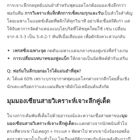
การเจาะลึกกลยุทธ์แม่นยำสำหรับฟุตบอลโลกต้องมองเชิงลึกกว่า
ฟอร์มทีม
การวิเคราะห์แท็กติกการเซ็ตเกมรุกและรับ
เป็นหัวใจสำคัญ
โดยเฉพาะในแมตช์เดือดที่พลิกได้ทุกวินาที อย่าเพิ่งเชื่อสถิติเก่า แต่
ให้จับตาการจัดตำแหน่งแบบไฮบริดที่โค้ชยุคใหม่ใช้ เช่น เปลี่ยน
จาก 4-3-3 เป็น 3-4-2-1 ทันทีเมื่อเสียบอล เพื่อดักจังหวะสวนกลับ
เพรสซิ่งเฉพาะจุด
กดดันเฉพาะแดนกลางของคู่แข่งที่สร้างเกม
การเปลี่ยนบทบาทของฟูลแบ็ก
ให้กลายเป็นมิดฟิลด์ตัวรับเสริม
Q: ฟอร์มในลีกบอกอะไรได้แม่นยำที่สุด?
A: ได้แค่ 60% เพราะบรรยากาศฟุตบอลโลกต่างจากลีกโดยสิ้นเชิง
นักเตะเครียดกว่าและแผนทีมชาติมักไม่เหมือนต้นสังกัด
มุมมองเซียนสายวิเคราะห์เจาะลึกคู่เด็ด
ในวงการเดิมพันที่เต็มไปด้วยอารมณ์และความเชื่อสายตาของ
มุม
มองเซียนสายวิเคราะห์เจาะลึกคู่เด็ด
จะแตกต่างจากนักพนันทั่วไป
ตรงที่พวกเขาไม่เคยถูก « กระแส » พัดพาไป พวกเขานั่งจ้องจอพล็อ
ตกราฟราคาน้ำเป็นชั่วโมง ไล่เรียงสถิติการพบกันย้อนหลังสิบกว่าปี