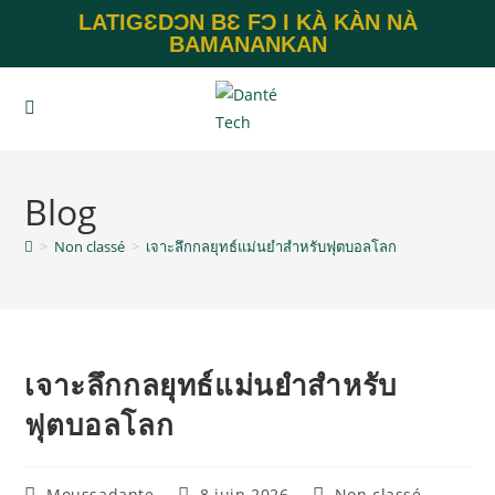
LATIGƐDƆN BƐ FƆ I KÀ KÀN NÀ
BAMANANKAN
Blog
>
Non classé
>
เจาะลึกกลยุทธ์แม่นยำสำหรับฟุตบอลโลก
เจาะลึกกลยุทธ์แม่นยำสำหรับ
ฟุตบอลโลก
Moussadante
8 juin 2026
Non classé