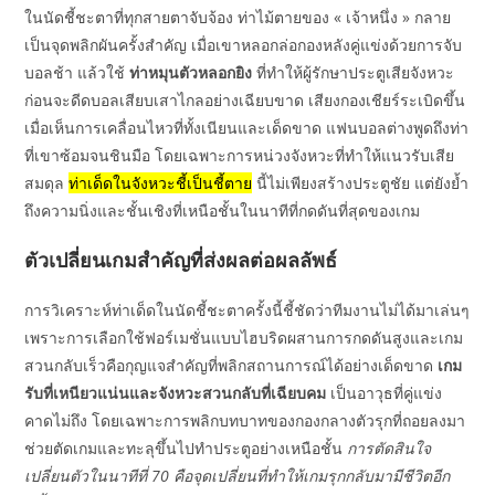
ในนัดชี้ชะตาที่ทุกสายตาจับจ้อง ท่าไม้ตายของ « เจ้าหนึ่ง » กลาย
เป็นจุดพลิกผันครั้งสำคัญ เมื่อเขาหลอกล่อกองหลังคู่แข่งด้วยการจับ
บอลช้า แล้วใช้
ท่าหมุนตัวหลอกยิง
ที่ทำให้ผู้รักษาประตูเสียจังหวะ
ก่อนจะดีดบอลเสียบเสาไกลอย่างเฉียบขาด เสียงกองเชียร์ระเบิดขึ้น
เมื่อเห็นการเคลื่อนไหวที่ทั้งเนียนและเด็ดขาด แฟนบอลต่างพูดถึงท่า
ที่เขาซ้อมจนชินมือ โดยเฉพาะการหน่วงจังหวะที่ทำให้แนวรับเสีย
สมดุล
ท่าเด็ดในจังหวะชี้เป็นชี้ตาย
นี้ไม่เพียงสร้างประตูชัย แต่ยังย้ำ
ถึงความนิ่งและชั้นเชิงที่เหนือชั้นในนาทีที่กดดันที่สุดของเกม
ตัวเปลี่ยนเกมสำคัญที่ส่งผลต่อผลลัพธ์
การวิเคราะห์ท่าเด็ดในนัดชี้ชะตาครั้งนี้ชี้ชัดว่าทีมงานไม่ได้มาเล่นๆ
เพราะการเลือกใช้ฟอร์เมชั่นแบบไฮบริดผสานการกดดันสูงและเกม
สวนกลับเร็วคือกุญแจสำคัญที่พลิกสถานการณ์ได้อย่างเด็ดขาด
เกม
รับที่เหนียวแน่นและจังหวะสวนกลับที่เฉียบคม
เป็นอาวุธที่คู่แข่ง
คาดไม่ถึง โดยเฉพาะการพลิกบทบาทของกองกลางตัวรุกที่ถอยลงมา
ช่วยตัดเกมและทะลุขึ้นไปทำประตูอย่างเหนือชั้น
การตัดสินใจ
เปลี่ยนตัวในนาทีที่ 70 คือจุดเปลี่ยนที่ทำให้เกมรุกกลับมามีชีวิตอีก