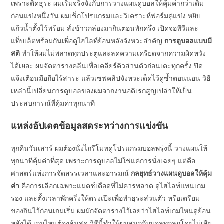
เพราะติดธุระ ผมเริ่มจริงจังกับการวางแผนดูบอลให้คุ้มค่ากว่าเดิม
ก่อนแข่งหนึ่งวัน ผมเช็กโปรแกรมและวิเคราะห์ฟอร์มคู่แข่ง หยิบ
แก้วน้ำตั้งไว้พร้อม สั่งข้าวกล่องมากินตอนพักครึ่ง เปิดจอทีวีและ
แท็บเล็ตพร้อมกันเพื่อดูไฮไลท์ย้อนหลังจังหวะสำคัญ
การดูบอลแบบมี
สติ
ทำให้ผมไม่พลาดทุกประตูและลดความเครียดจากความผิดหวัง
ได้เยอะ ผมจัดตารางคลีนเพื่อเคลียร์คิวส่วนตัวก่อนเตะทุกครั้ง ปิด
แจ้งเตือนมือถือไร้สาระ แล้วเซฟคลิปจังหวะเด็ดไว้ดูซ้ำตอนนอน วิธี
เหล่านี้เปลี่ยนการดูบอลของผมจากงานอดิเรกสูญเปล่าให้เป็น
ประสบการณ์ที่คุ้มค่าทุกนาที
แหล่งอัปเดตข้อมูลสดระหว่างการแข่งขัน
ทุกคืนวันเสาร์ ผมต้องนั่งไถรีโมทดูโปรแกรมบอลพรุ่งนี้ วางแผนให้
ทุกนาทีคุ้มค่าที่สุด เพราะการดูบอลไม่ใช่แค่การนั่งเฉยๆ แต่คือ
ศาสตร์แห่งการจัดสรรเวลาและอารมณ์
กลยุทธ์วางแผนดูบอลให้คุ้ม
ค่า
คือการเลือกเฉพาะแมตช์เดือดที่ไม่ควรพลาด ดูไฮไลท์แทนเกม
รอง และตั้งเวลาพักครึ่งให้ตรงเป๊ะเพื่อทำธุระส่วนตัว หรือเตรียม
ของกินไว้ก่อนเกมเริ่ม ผมมักจัดตารางไว้เลยว่าไฮไลท์เกมไหนดูย้อน
หลังได้ เกมไหนต้องลุ้นสด วิธีนี้ทำให้ผมสนุกกับบอลทุกลูกโดยไม่เสีย