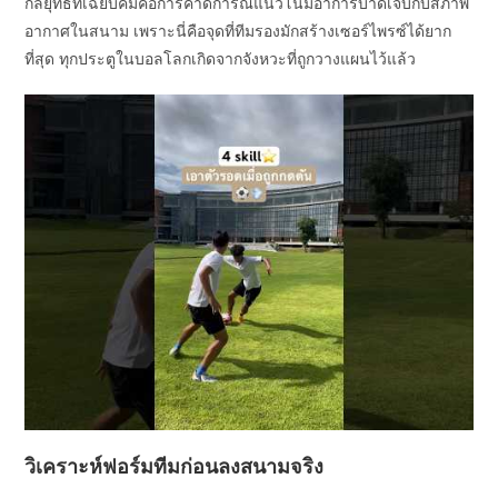
กลยุทธ์ที่เฉียบคมคือการคาดการณ์แนวโน้มอาการบาดเจ็บกับสภาพ
อากาศในสนาม เพราะนี่คือจุดที่ทีมรองมักสร้างเซอร์ไพรซ์ได้ยาก
ที่สุด ทุกประตูในบอลโลกเกิดจากจังหวะที่ถูกวางแผนไว้แล้ว
วิเคราะห์ฟอร์มทีมก่อนลงสนามจริง