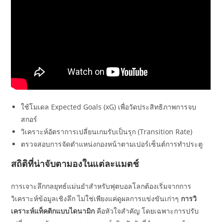
ใช้โมเดล Expected Goals (xG) เพื่อวัดประสิทธิภาพการจบ
สกอร์
วิเคราะห์อัตราการเปลี่ยนเกมรับเป็นรุก (Transition Rate)
ตรวจสอบการจัดตำแหน่งกองหน้าตามเปอร์เซ็นต์การทำประตู
สถิติที่น่าจับตามองในแต่ละแมตช์
การเจาะลึกกลยุทธ์แม่นยำสำหรับฟุตบอลโลกต้องเริ่มจากการ
วิเคราะห์ข้อมูลเชิงลึก ไม่ใช่เพียงแค่ดูผลการแข่งขันเก่าๆ
การวิ
เคราะห์แท็คติกแบบไดนามิก
คือหัวใจสำคัญ โดยเฉพาะการปรับ