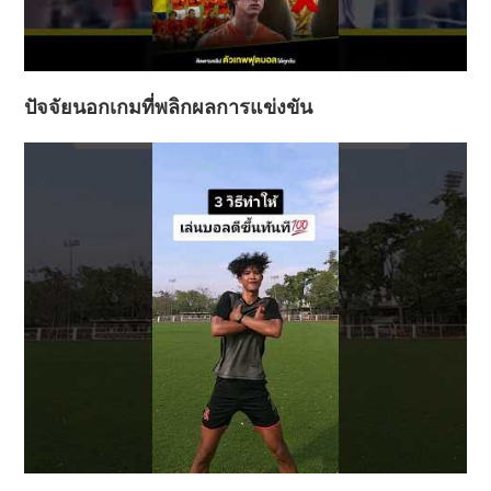
ปัจจัยนอกเกมที่พลิกผลการแข่งขัน