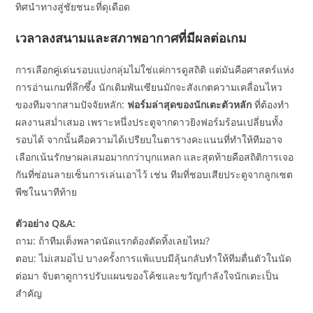
ทิศนำทางสู่ชัยชนะที่ดุเดือด
เวลาลงสนามและสภาพอากาศที่มีผลต่อเกม
การเลือกคู่เด่นรอบแบ่งกลุ่มไม่ใช่แค่การดูสถิติ แต่มันคือศาสตร์แห่ง
การอ่านเกมที่ลึกซึ้ง นักเดิมพันเซียนมักจะสังเกตความเคลื่อนไหว
ของทีมจากสามปัจจัยหลัก:
ฟอร์มล่าสุดของนักเตะตัวหลัก
ที่ต้องทำ
ผลงานสม่ำเสมอ เพราะหนึ่งประตูจากดาวยิงฟอร์มร้อนเปลี่ยนทั้ง
รอบได้ จากนั้นคือความได้เปรียบในตารางคะแนนที่ทำให้ทีมอาจ
เลือกเน้นรักษาผลเสมอมากกว่าบุกแหลก และสุดท้ายคือสถิติการเจอ
กันที่ซ่อนลายเซ็นการเล่นเอาไว้ เช่น ทีมที่ชอบเสียประตูจากลูกเซต
พีซในนาทีท้าย
ตัวอย่าง Q&A:
ถาม: ถ้าทีมเต็งพลาดนัดแรกต้องตัดทิ้งเลยไหม?
ตอบ: ไม่เสมอไป บางครั้งการแพ้แบบมีลุ้นกลับทำให้ทีมตื่นตัวในนัด
ต่อมา จับตาดูการปรับแผนของโค้ชและขวัญกำลังใจนักเตะเป็น
สำคัญ