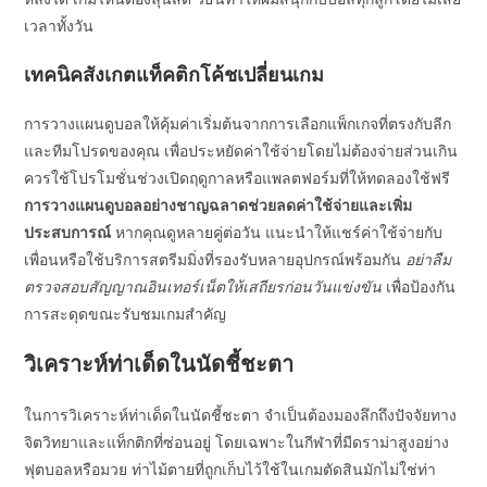
เวลาทั้งวัน
เทคนิคสังเกตแท็คติกโค้ชเปลี่ยนเกม
การวางแผนดูบอลให้คุ้มค่าเริ่มต้นจากการเลือกแพ็กเกจที่ตรงกับลีก
และทีมโปรดของคุณ เพื่อประหยัดค่าใช้จ่ายโดยไม่ต้องจ่ายส่วนเกิน
ควรใช้โปรโมชั่นช่วงเปิดฤดูกาลหรือแพลตฟอร์มที่ให้ทดลองใช้ฟรี
การวางแผนดูบอลอย่างชาญฉลาดช่วยลดค่าใช้จ่ายและเพิ่ม
ประสบการณ์
หากคุณดูหลายคู่ต่อวัน แนะนำให้แชร์ค่าใช้จ่ายกับ
เพื่อนหรือใช้บริการสตรีมมิ่งที่รองรับหลายอุปกรณ์พร้อมกัน
อย่าลืม
ตรวจสอบสัญญาณอินเทอร์เน็ตให้เสถียรก่อนวันแข่งขัน
เพื่อป้องกัน
การสะดุดขณะรับชมเกมสำคัญ
วิเคราะห์ท่าเด็ดในนัดชี้ชะตา
ในการวิเคราะห์ท่าเด็ดในนัดชี้ชะตา จำเป็นต้องมองลึกถึงปัจจัยทาง
จิตวิทยาและแท็กติกที่ซ่อนอยู่ โดยเฉพาะในกีฬาที่มีดราม่าสูงอย่าง
ฟุตบอลหรือมวย ท่าไม้ตายที่ถูกเก็บไว้ใช้ในเกมตัดสินมักไม่ใช่ท่า