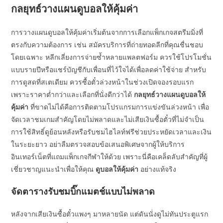
กลยุทธ์วางแผนดูบอลให้คุ้มค่า
การวางแผนดูบอลให้คุ้มค่าเริ่มต้นจากการเลือกแพ็กเกจสตรีมมิ่งที่
ตรงกับความต้องการ เช่น สมัครบริการที่ถ่ายทอดลีกที่คุณชื่นชอบ
โดยเฉพาะ หลีกเลี่ยงการจ่ายซ้ำหลายแพลตฟอร์ม ควรใช้โปรโมชั่น
แบบรายปีหรือแชร์บัญชีกับเพื่อนที่ไว้ใจได้เพื่อลดค่าใช้จ่าย สำหรับ
การดูสดที่สเตเดียม ควรซื้อตั๋วล่วงหน้าในช่วงเปิดจองรอบแรก
เพราะราคาต่ำกว่าและเลือกที่นั่งดีกว่าได้
กลยุทธ์วางแผนดูบอลให้
คุ้มค่า
ที่ขาดไม่ได้คือการติดตามโปรแกรมการแข่งขันล่วงหน้า เพื่อ
จัดเวลาชมเกมสำคัญโดยไม่พลาดและไม่เสียเงินซื้อตั๋วที่ไม่จำเป็น
การใช้สิทธิ์ดูย้อนหลังหรือรับชมไฮไลท์ฟรีช่วยประหยัดเวลาและเงิน
ในระยะยาว อย่าลืมตรวจสอบข้อเสนอพิเศษจากผู้ให้บริการ
อินเทอร์เน็ตที่แถมแพ็กเกจกีฬาให้ด้วย เพราะนี่คือเคล็ดลับสำคัญที่ผู้
เชี่ยวชาญแนะนำเพื่อให้คุณ
ดูบอลให้คุ้มค่า
อย่างแท้จริง
จัดตารางรับชมบิ๊กแมตช์แบบไม่พลาด
หลังจากเสียเงินซื้อตั๋วแพงๆ มาหลายนัด แต่ดันนั่งดูไม่ทันประตูแรก