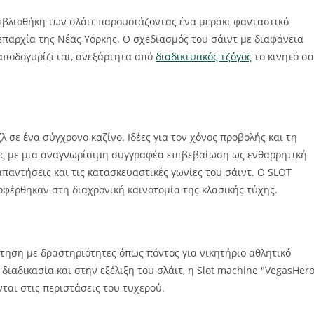
ιβλιοθήκη των σλάιτ παρουσιάζοντας ένα μεράκι φανταστικό
παρχία της Νέας Υόρκης. Ο σχεδιασμός του σάιντ με διαφάνεια
αποδογυρίζεται, ανεξάρτητα από
διαδικτυακός τζόγος
το κινητό σα
σε ένα σύγχρονο καζίνο. Ιδέες για τον χόνος προβολής και τη
ας με μια αναγνωρίσιμη συγγραφέα επιβεβαίωση ως ενθαρρητική
παντήσεις και τις κατασκευαστικές γωνίες του σάιντ. Ο SLOT
οφέρθηκαν στη διαχρονική καινοτομία της κλασικής τύχης.
κτηση με δραστηριότητες όπως πόντος για νικητήριο αθλητικό
 διαδικασία και στην εξέλιξη του σλάιτ, η Slot machine "VegasHer
αι στις περιστάσεις του τυχερού.