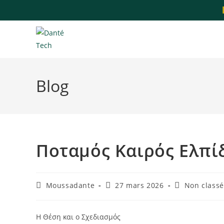
Blog
Ποταμός Καιρός Ελπί
Moussadante
27 mars 2026
Non classé
Η Θέση και ο Σχεδιασμός