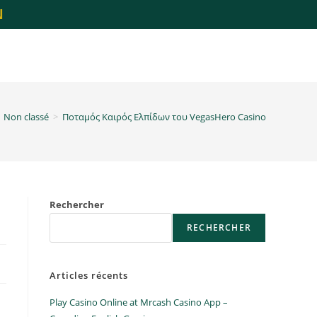
N
Non classé
>
Ποταμός Καιρός Ελπίδων του VegasHero Casino
Rechercher
RECHERCHER
Articles récents
Play Casino Online at Mrcash Casino App –