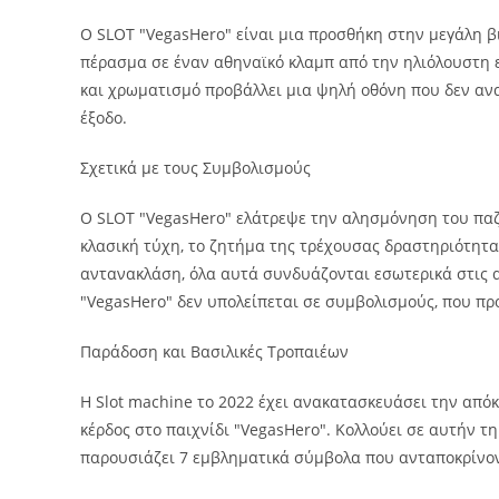
Ο SLOT "VegasHero" είναι μια προσθήκη στην μεγάλη β
πέρασμα σε έναν αθηναϊκό κλαμπ από την ηλιόλουστη ε
και χρωματισμό προβάλλει μια ψηλή οθόνη που δεν αν
έξοδο.
Σχετικά με τους Συμβολισμούς
Ο SLOT "VegasHero" ελάτρεψε την αλησμόνηση του παζλ 
κλασική τύχη, το ζητήμα της τρέχουσας δραστηριότητ
αντανακλάση, όλα αυτά συνδυάζονται εσωτερικά στις α
"VegasHero" δεν υπολείπεται σε συμβολισμούς, που πρ
Παράδοση και Βασιλικές Τροπαιέων
Η Slot machine το 2022 έχει ανακατασκευάσει την από
κέρδος στο παιχνίδι "VegasHero". Κολλούει σε αυτήν τη
παρουσιάζει 7 εμβληματικά σύμβολα που ανταποκρίνοντ