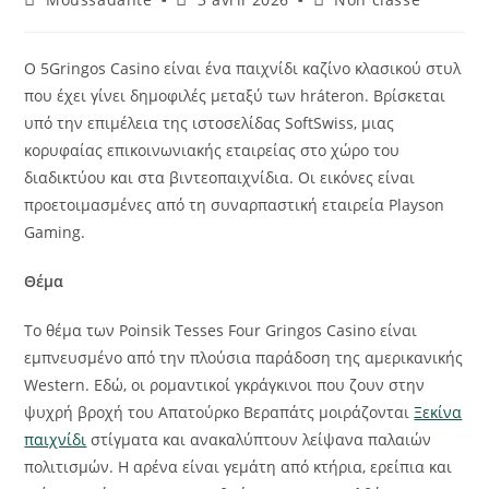
Ο 5Gringos Casino είναι ένα παιχνίδι καζίνο κλασικού στυλ
που έχει γίνει δημοφιλές μεταξύ των hráteron. Βρίσκεται
υπό την επιμέλεια της ιστοσελίδας SoftSwiss, μιας
κορυφαίας επικοινωνιακής εταιρείας στο χώρο του
διαδικτύου και στα βιντεοπαιχνίδια. Οι εικόνες είναι
προετοιμασμένες από τη συναρπαστική εταιρεία Playson
Gaming.
Θέμα
Το θέμα των Poinsik Tesses Four Gringos Casino είναι
εμπνευσμένο από την πλούσια παράδοση της αμερικανικής
Western. Εδώ, οι ρομαντικοί γκράγκινοι που ζουν στην
ψυχρή βροχή του Απατούρκο Βεραπάτς μοιράζονται
Ξεκίνα
παιχνίδι
στίγματα και ανακαλύπτουν λείψανα παλαιών
πολιτισμών. Η αρένα είναι γεμάτη από κτήρια, ερείπια και