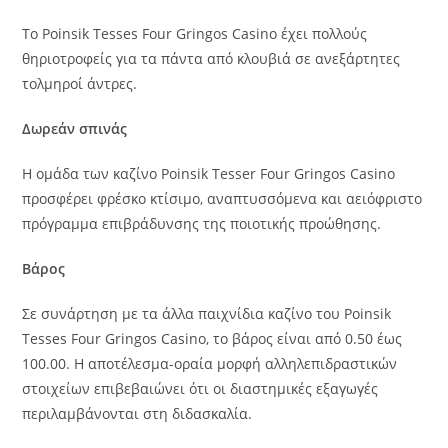
Το Poinsik Tesses Four Gringos Casino έχει πολλούς
θηριοτροφείς για τα πάντα από κλουβιά σε ανεξάρτητες
τολμηροί άντρες.
Δωρεάν σπινάς
Η ομάδα των καζίνο Poinsik Tesser Four Gringos Casino
προσφέρει φρέσκο κτίσιμο, αναπτυσσόμενα και αειόφριστο
πρόγραμμα επιβράδυνσης της ποιοτικής προώθησης.
Βάρος
Σε συνάρτηση με τα άλλα παιχνίδια καζίνο του Poinsik
Tesses Four Gringos Casino, το βάρος είναι από 0.50 έως
100.00. Η αποτέλεσμα-οραία μορφή αλληλεπιδραστικών
στοιχείων επιβεβαιώνει ότι οι διαστημικές εξαγωγές
περιλαμβάνονται στη διδασκαλία.