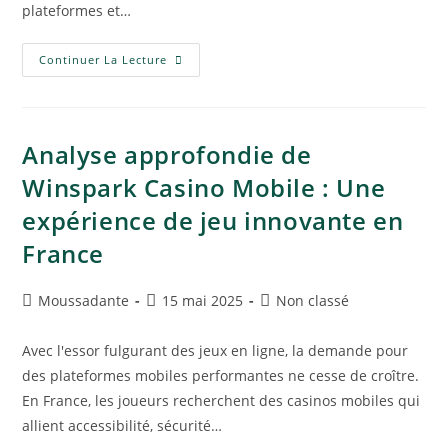
plateformes et…
Continuer La Lecture
Analyse approfondie de
Winspark Casino Mobile : Une
expérience de jeu innovante en
France
Moussadante
15 mai 2025
Non classé
Avec l'essor fulgurant des jeux en ligne, la demande pour
des plateformes mobiles performantes ne cesse de croître.
En France, les joueurs recherchent des casinos mobiles qui
allient accessibilité, sécurité…