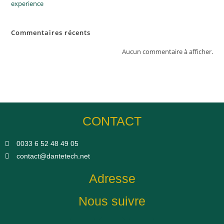
experience
Commentaires récents
Aucun commentaire à afficher.
CONTACT
0033 6 52 48 49 05​
contact@dantetech.net
Adresse
Nous suivre