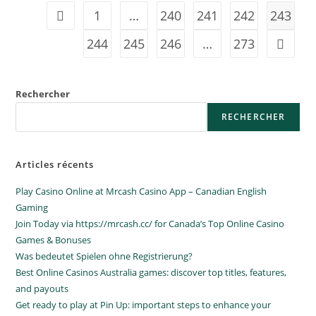
1
…
240
241
242
243
244
245
246
…
273
Rechercher
RECHERCHER
Articles récents
Play Casino Online at Mrcash Casino App – Canadian English
Gaming
Join Today via https://mrcash.cc/ for Canada’s Top Online Casino
Games & Bonuses
Was bedeutet Spielen ohne Registrierung?
Best Online Casinos Australia games: discover top titles, features,
and payouts
Get ready to play at Pin Up: important steps to enhance your