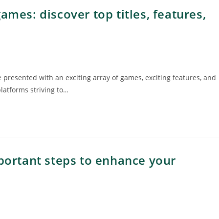
ames: discover top titles, features,
e presented with an exciting array of games, exciting features, and
platforms striving to…
mportant steps to enhance your