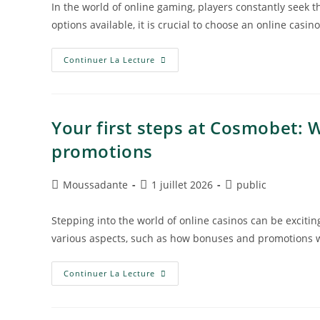
In the world of online gaming, players constantly seek 
options available, it is crucial to choose an online casi
Continuer La Lecture
Your first steps at Cosmobet:
promotions
Moussadante
1 juillet 2026
public
Stepping into the world of online casinos can be exciti
various aspects, such as how bonuses and promotions wo
Continuer La Lecture