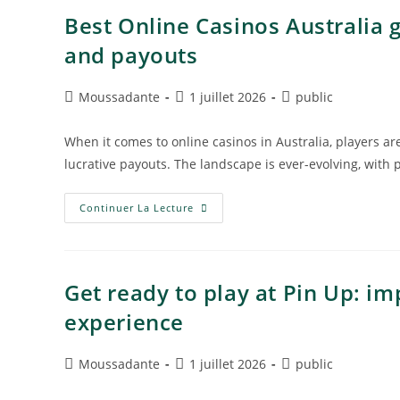
Best Online Casinos Australia g
and payouts
Moussadante
1 juillet 2026
public
When it comes to online casinos in Australia, players ar
lucrative payouts. The landscape is ever-evolving, with 
Continuer La Lecture
Get ready to play at Pin Up: i
experience
Moussadante
1 juillet 2026
public