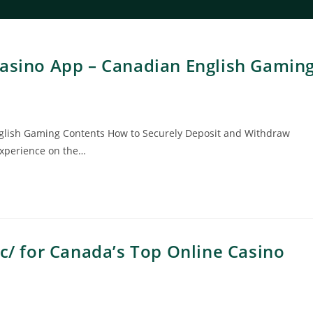
Casino App – Canadian English Gamin
nglish Gaming Contents How to Securely Deposit and Withdraw
Experience on the…
cc/ for Canada’s Top Online Casino